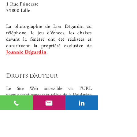
1 Rue Princesse
59800 Lille
La photographie de Lisa Dégardin au
téléphone, le jeu d'échecs, les chaises
devant la fenêtre ont été réalisées et
constituent la propriété exclusive de
Joannie Dégardin
.
Droits d'auteur
Le Site Web accessible via l’URL
www.degardinavocat.fr
relève de la législation
française et internationale sur le droit d’auteur
et la propriété intellectuelle.
Le Nom de Domaine degardinavocat.fr est la
propriété exclusive de Me Lisa Dégardin.